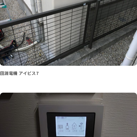
田淵電機 アイビス7