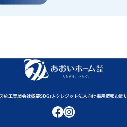
ス
施工実績
会社概要
SDGs
J-クレジット
法人向け
採用情報
お問