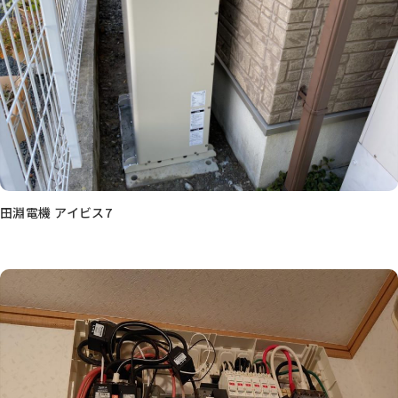
田淵電機 アイビス7