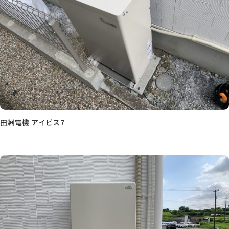
田淵電機 アイビス7